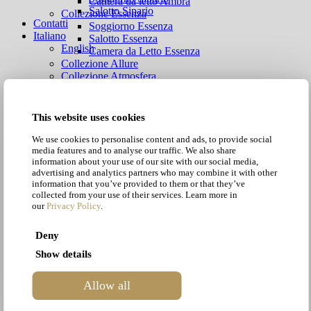
Camera da letto Ambra
Salotto Sipario
Collezione Essenza
Contatti
Soggiorno Essenza
Italiano
Salotto Essenza
English
Camera da Letto Essenza
Collezione Allure
Collezione Atmosfera
Collezione Diamante
Soggiorno Diamante
Salotto Diamante
This website uses cookies
Camera da Letto Diamante
Collezione Sipario
We use cookies to personalise content and ads, to provide social
media features and to analyse our traffic. We also share
Soggiorno Sipario
information about your use of our site with our social media,
Salotto Sipario
advertising and analytics partners who may combine it with other
information that you’ve provided to them or that they’ve
collected from your use of their services. Learn more in
Collezione Atmosfera
our
Privacy Policy
.
Deny
TAVOLINI ATMOSFERA
Show details
I tavolini di questa collezione sono caratterizzati da una struttura
Allow all
sofisticata, robusta e lucente data la verniciatura a polvere in finitura
oro satinato. A completarne la silhouette: una solida piana in vero