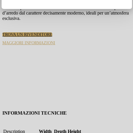
marmo, disponibile in due pregiate finiture, entrambi capaci di
conferire personalità differenti e ricercate all’elemento. Complementi
d’arredo dal carattere decisamente moderno, ideali per un’atmosfera
esclusiva.
TROVA UN RIVENDITORE
MAGGIORI INFORMAZIONI
INFORMAZIONI TECNICHE
Description
Width
Depth
Height