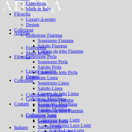
Esperienza
Made in Italy
Filosofia
Luxury-à-porter
Design
Collezioni
Azienda
Collezione Fiamma
Soggiorno Fiamma
Salotto Fiamma
Esperienza
Camera da letto Fiamma
Made in Italy
Collezione Perla
Filosofia
Soggiorno Perla
Salotto Perla
Luxury-à-porter
Camera da letto Perla
Design
Collezione Linea
Collezioni
Soggiorno Linea
Salotto Linea
Camera da letto Linea
Collezione Fiamma
Collezione Meridiana
Soggiorno Fiamma
Contatti
Soggiorno Meridiana
Salotto Fiamma
Salotto Meridiana
Camera da letto Fiamma
Collezione Luce
Collezione Perla
Collezione Luce Light
Soggiorno Perla
Soggiorno Luce Light
Salotto Perla
Italiano
Salotto Luce Light
Camera da letto Perla