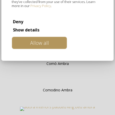
they’ve collected from your use of their services. Learn
more in our
Privacy Policy
.
Armadio Scorrevole Ambra
Deny
Show details
Settimino Ambra
Allow all
Comò Ambra
Comodino Ambra