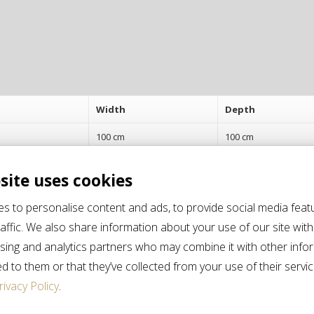
Width
Depth
100 cm
100 cm
site uses cookies
s to personalise content and ads, to provide social media feat
affic. We also share information about your use of our site with
ising and analytics partners who may combine it with other info
d to them or that they’ve collected from your use of their servi
PRODOTTI CORRELATI
rivacy Policy
.