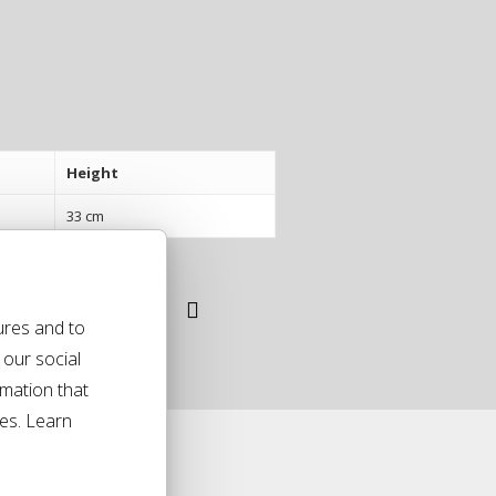
Height
33 cm
ures and to
 our social
rmation that
ces. Learn