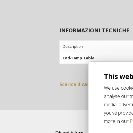
INFORMAZIONI TECNICHE
Description
End/Lamp Table
This web
Scarica il catalogo»
We use cookie
analyse our tr
media, advert
you’ve provide
more in our
P