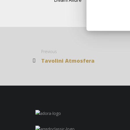
Divani Allure
Previous
Tavolini Atmosfera