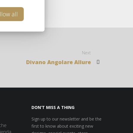
re
llow all
Next
Divano Angolare Allure
DON’T MISS A THING
Sign up to our newsletter and be the
che
first to know about exciting new
zienda