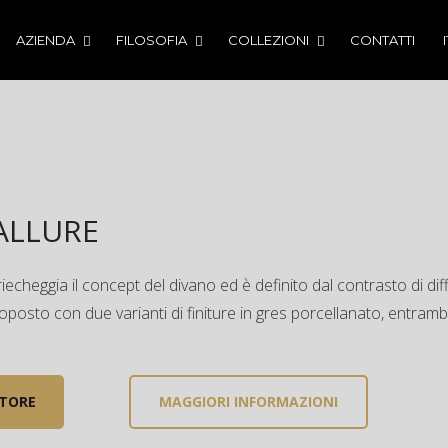
AZIENDA
FILOSOFIA
COLLEZIONI
CONTATTI
ALLURE
riecheggia il concept del divano ed è definito dal contrasto di dif
posto con due varianti di finiture in gres porcellanato, entra
ITORE
MAGGIORI INFORMAZIONI