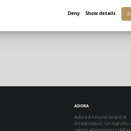
Pouf Allure
Divano Angolare Allu
Deny
Show details
A
Tutti i prodotti della collezione
»
ADORA
Adora è il nuovo brand di
Arredoclassic. Un marchio 
unisce all’esperienza dell’a