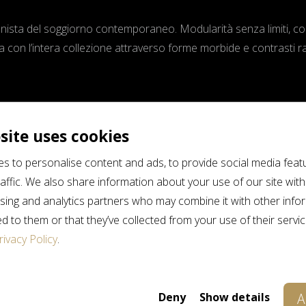
gonista del soggiorno contemporaneo. Modularità senza limiti, c
a con l’intera collezione attraverso forme morbide e contrasti raf
site uses cookies
s to personalise content and ads, to provide social media feat
affic. We also share information about your use of our site with
ising and analytics partners who may combine it with other info
d to them or that they’ve collected from your use of their servi
rivacy Policy
.
Deny
Show details
A