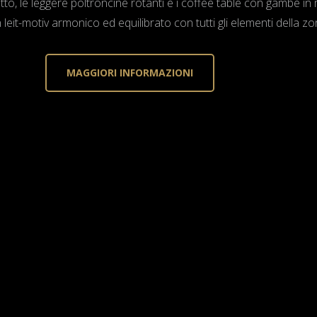
o, le leggere poltroncine rotanti e i coffee table con gambe in 
n leit-motiv armonico ed equilibrato con tutti gli elementi della z
MAGGIORI INFORMAZIONI