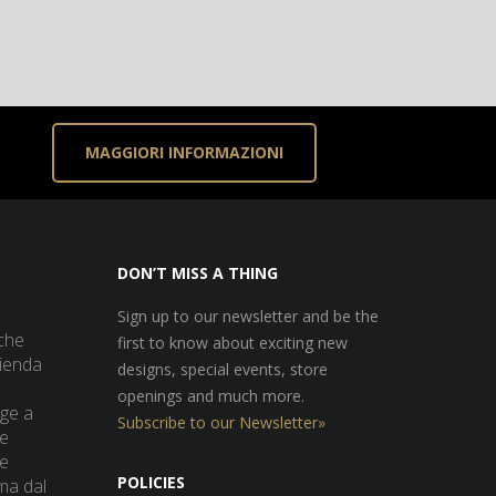
MAGGIORI INFORMAZIONI
DON’T MISS A THING
Sign up to our newsletter and be the
che
first to know about exciting new
zienda
designs, special events, store
openings and much more.
lge a
Subscribe to our Newsletter»
 e
ne
POLICIES
ma dal