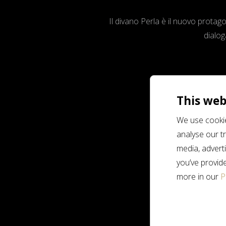
Il divano Perla è il nuovo prota
dialog
This web
We use cookie
analyse our tr
media, advert
you’ve provide
more in our
P