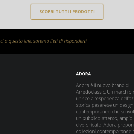
SCOPRI TUTTI I PRODOTTI
i a questo link, saremo lieti di risponderti.
ADORA
Adora è il nuovo brand di
Arredoclassic. Un marchio 
unisce all’esperienza dell’a
storica pesarese un design
contemporaneo che si rivo
un pubblico attento, ampio
diversificato. Adora propo
collezioni contemporanee 