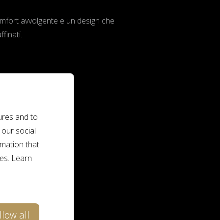
omfort avvolgente e un design che
finati.
ures and to
 our social
rmation that
ces. Learn
llow all