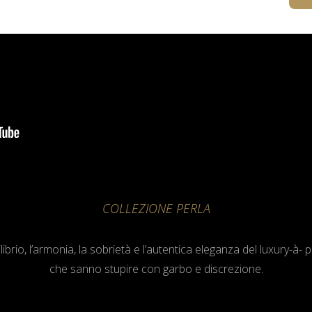
COLLEZIONE PERLA
librio, l’armonia, la sobrietà e l’autentica eleganza del luxury-
che sanno stupire con garbo e discrezione.