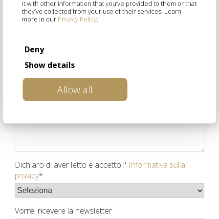
Professione
*
it with other information that you’ve provided to them or that
they’ve collected from your use of their services. Learn
more in our
Privacy Policy
.
Come ci hai conosciuti?
*
Deny
Show details
Messaggio
Allow all
Dichiaro di aver letto e accetto l'
Informativa sulla
privacy
*
Vorrei ricevere la newsletter