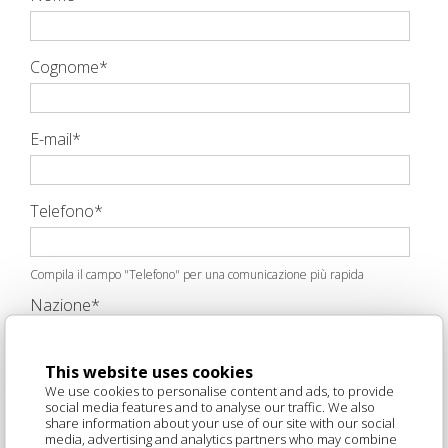
Cognome
*
E-mail
*
Telefono
*
Compila il campo "Telefono" per una comunicazione più rapida
Nazione
*
This website uses cookies
Stato/Regione
*
We use cookies to personalise content and ads, to provide
social media features and to analyse our traffic. We also
share information about your use of our site with our social
media, advertising and analytics partners who may combine