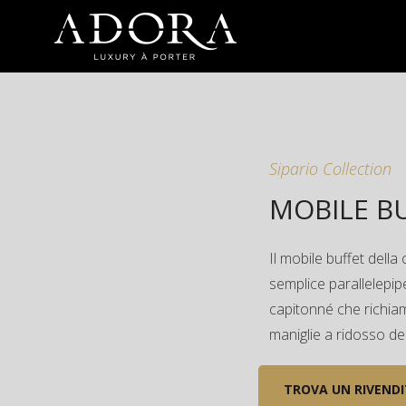
Sipario Collection
MOBILE BU
Il mobile buffet della
semplice parallelepipe
capitonné che richiama
maniglie a ridosso de
TROVA UN RIVEND