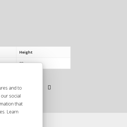
Height
98 cm
ures and to
 our social
rmation that
ces. Learn