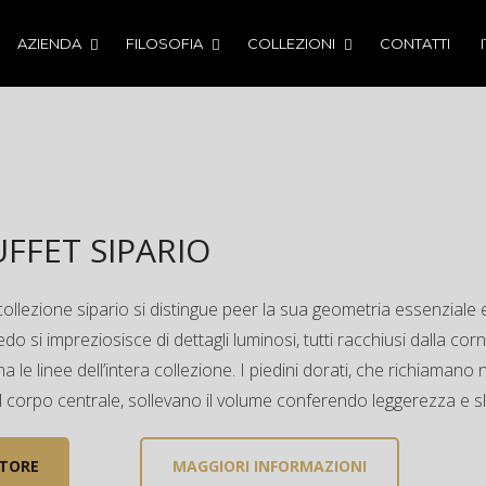
AZIENDA
FILOSOFIA
COLLEZIONI
CONTATTI
FFET SIPARIO
 collezione sipario si distingue peer la sua geometria essenziale 
do si impreziosisce di dettagli luminosi, tutti racchiusi dalla cor
 le linee dell’intera collezione. I piedini dorati, che richiamano 
l corpo centrale, sollevano il volume conferendo leggerezza e sl
ITORE
MAGGIORI INFORMAZIONI