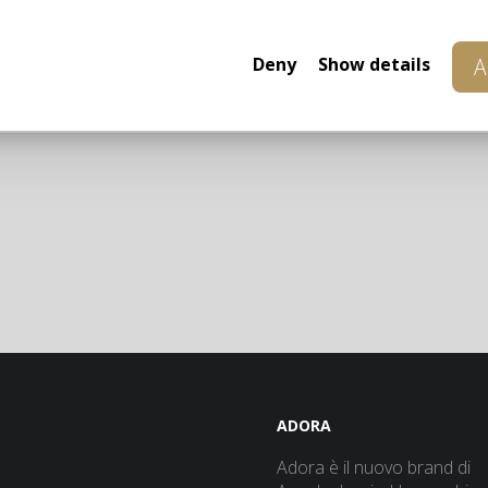
Vetrine Sipario
Sedie Sipario
Deny
Show details
A
Tutti i prodotti della collezione»
ADORA
Adora è il nuovo brand di