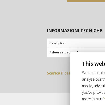
INFORMAZIONI TECNICHE
Description
4 doors sideboard
This web
We use cookie
Scarica il catalogo»
analyse our tr
media, advert
you’ve provide
more in our
P