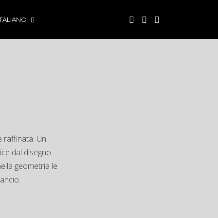
ITALIANO
e raffinata. Un
nice dal disegno
nella geometria le
ancio.