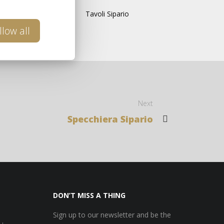
Tavoli Sipario
llow all
Next
Specchiera Sipario
DON’T MISS A THING
Sign up to our newsletter and be the