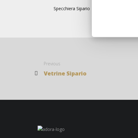
Specchiera Sipario
Previous
Vetrine Sipario