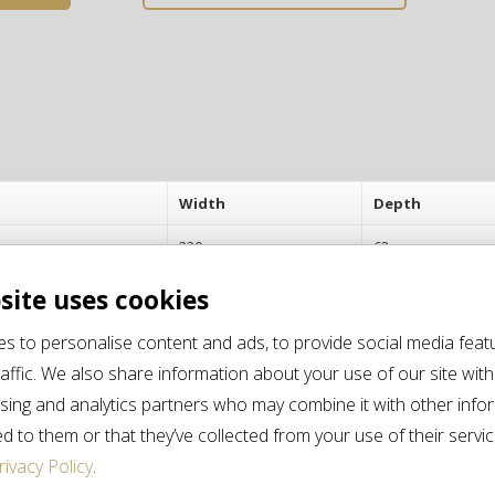
Width
Depth
230 cm
62 cm
site uses cookies
s to personalise content and ads, to provide social media feat
affic. We also share information about your use of our site with
ising and analytics partners who may combine it with other info
d to them or that they’ve collected from your use of their servi
PRODOTTI CORRELATI
rivacy Policy
.