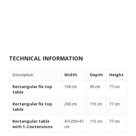
TECHNICAL INFORMATION
Description
Width
Depth
Height
Rectangular fix top
158 cm
90 cm
77 cm
table
Rectangular fix top
200 cm
115 cm
77 cm
table
Rectangular table
47+200+47
115 cm
77 cm
with 1-2 extensions
cm