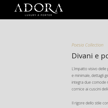
Poesia Collection
Divani e p
L’impatto visivo dell
e minimale, dettagli g
integra due comode n
cornice ai cuscini del
Il rigore dello stile 