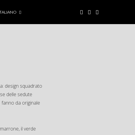
ITALIANO
ea: design squadrato
ase delle sedute
 fanno da originale
l marrone, il verde