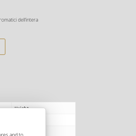
omatici dell’intera
Height
86 cm
86 cm
ures and to