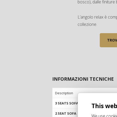
bosco), dalle finiture
L’angolo relax è compl
collezione.
TROV
INFORMAZIONI TECNICHE
Description
3 SEATS SOFA
This web
2 SEAT SOFA
We use cookie