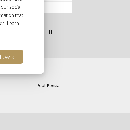
 our social
86 cm
rmation that
ces. Learn
llow all
Pouf Poesia