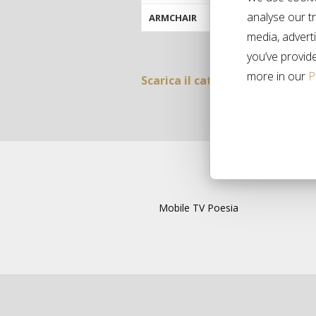
analyse our tr
ARMCHAIR
media, advert
you’ve provide
more in our
P
Scarica il catalogo»
Mobile TV Poesia