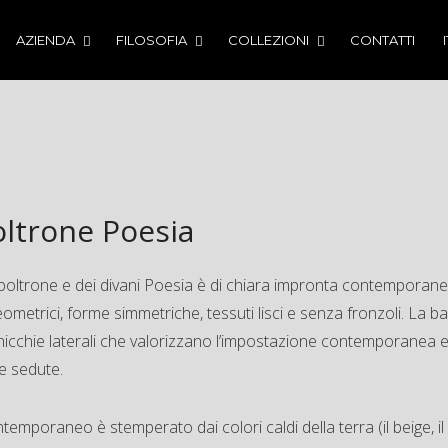
AZIENDA
FILOSOFIA
COLLEZIONI
CONTATTI
oltrone Poesia
e poltrone e dei divani Poesia è di chiara impronta contemporan
eometrici, forme simmetriche, tessuti lisci e senza fronzoli. La b
icchie laterali che valorizzano l’impostazione contemporanea e
le sedute.
contemporaneo è stemperato dai colori caldi della terra (il beige, i