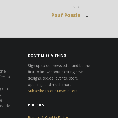
Next
Pouf Poesia
DON’T MISS A THING
Sign up to our newsletter and be the
che
first to know about exciting new
zienda
designs, special events, store
openings and much more.
lge a
Subscribe to our Newsletter»
 e
ne
POLICIES
ma dal
Privacy & Cookie Policy