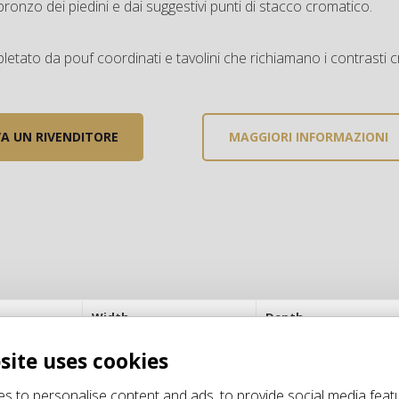
 bronzo dei piedini e dai suggestivi punti di stacco cromatico.
etato da pouf coordinati e tavolini che richiamano i contrasti cr
A UN RIVENDITORE
MAGGIORI INFORMAZIONI
Width
Depth
240 cm
95 cm
site uses cookies
195 cm
95 cm
s to personalise content and ads, to provide social media feat