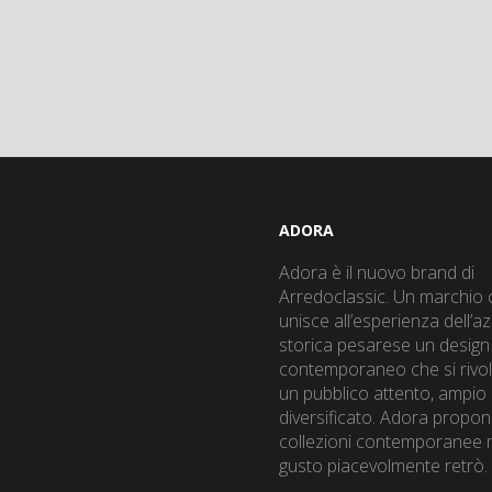
ADORA
Adora è il nuovo brand di
Arredoclassic. Un marchio 
unisce all’esperienza dell’a
storica pesarese un design
contemporaneo che si rivo
un pubblico attento, ampio
diversificato. Adora propo
collezioni contemporanee 
gusto piacevolmente retrò.